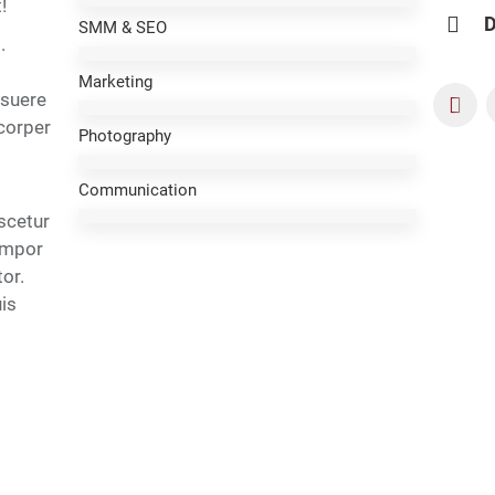
!
SMM & SEO
.
Marketing
osuere
You
corper
Photography
Communication
scetur
tempor
or.
is