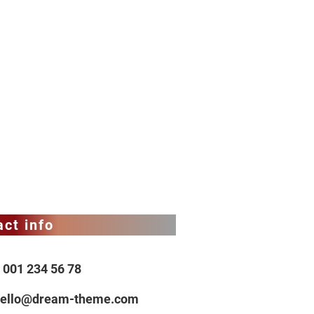
ct info
 001 234 56 78
hello@dream-theme.com