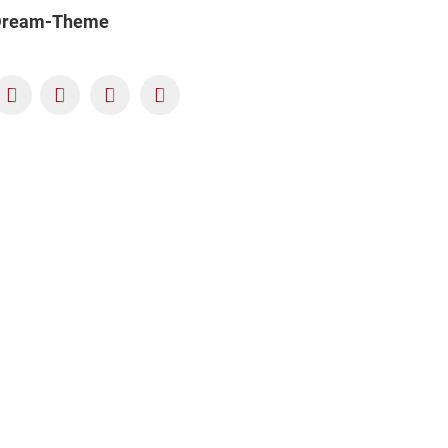
Dream-Theme
Tube
Twitter
Pinterest
Facebook
Foursquare